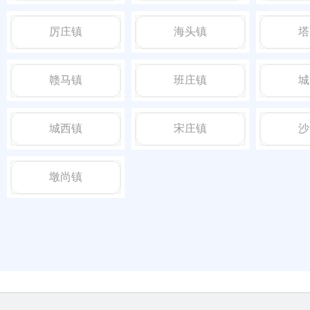
厉庄镇
海头镇
塔
赣马镇
班庄镇
城
城西镇
宋庄镇
沙
墩尚镇