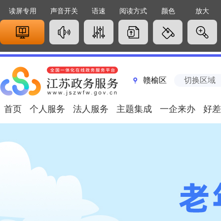
启,
帮
读屏专用
声音开关
语速
阅读方式
颜色
放大
助
请
按
ALT+1
赣榆区
切换区域
首页
个人服务
法人服务
主题集成
一企来办
好差