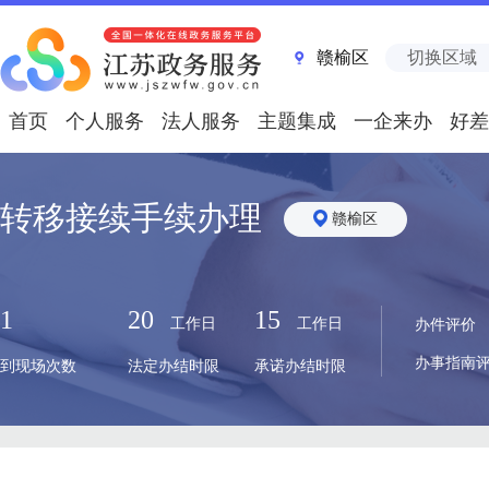
赣榆区
切换区域
首页
个人服务
法人服务
主题集成
一企来办
好差
转移接续手续办理
赣榆区
1
20
15
工作日
工作日
办件评价
办事指南
到现场次数
法定办结时限
承诺办结时限